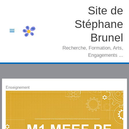
Aller
Site de
au
contenu
Stéphane
Menu
Brunel
principal
Recherche, Formation, Arts,
Engagements ...
Enseignement