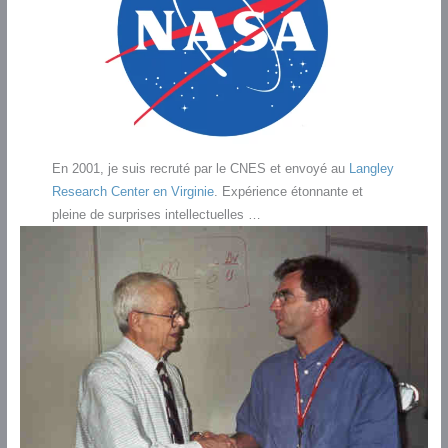
En 2001, je suis recruté par le CNES et envoyé au
Langley
Research Center en Virginie
. Expérience étonnante et
pleine de surprises intellectuelles …