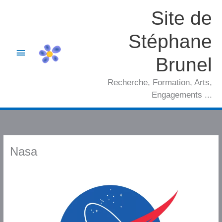
Aller
Site de
au
contenu
Stéphane
Menu
Brunel
principal
Recherche, Formation, Arts,
Engagements ...
Nasa