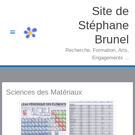
Aller
Site de
au
contenu
Stéphane
Menu
Brunel
principal
Recherche, Formation, Arts,
Engagements ...
Sciences des Matériaux