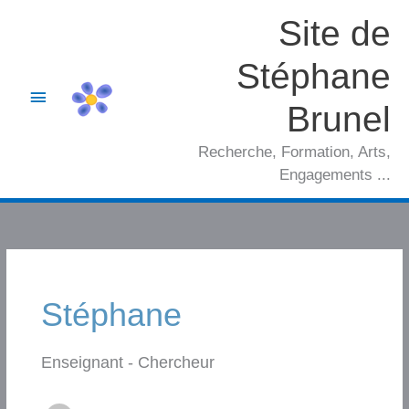
Aller
Site de
au
contenu
Stéphane
Menu
Brunel
principal
Recherche, Formation, Arts,
Engagements ...
Stéphane
Enseignant - Chercheur